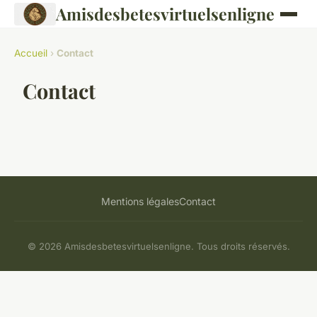
Amisdesbetesvirtuelsenligne
Accueil
›
Contact
Contact
Mentions légales
Contact
© 2026 Amisdesbetesvirtuelsenligne. Tous droits réservés.